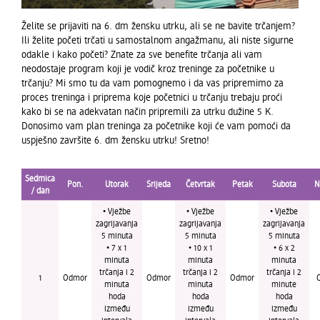
Želite se prijaviti na 6. dm žensku utrku, ali se ne bavite trčanjem?
Ili želite početi trčati u samostalnom angažmanu, ali niste sigurne
odakle i kako početi? Znate za sve benefite trčanja ali vam
neodostaje program koji je vodič kroz treninge za početnike u
trčanju? Mi smo tu da vam pomognemo i da vas pripremimo za
proces treninga i priprema koje početnici u trčanju trebaju proći
kako bi se na adekvatan način pripremili za utrku dužine 5 K.
Donosimo vam plan treninga za početnike koji će vam pomoći da
uspješno završite 6. dm žensku utrku! Sretno!
Sedmica
Pon.
Utorak
Srijeda
Četvrtak
Petak
Subota
N
/ dan
• Vježbe
• Vježbe
• Vježbe
zagrijavanja
zagrijavanja
zagrijavanja
5 minuta
5 minuta
5 minuta
• 7 x 1
• 10 x 1
• 6 x 2
minuta
minuta
minuta
trčanja i 2
trčanja i 2
trčanja i 2
1
Odmor
Odmor
Odmor
minuta
minuta
minute
hoda
hoda
hoda
između
između
između