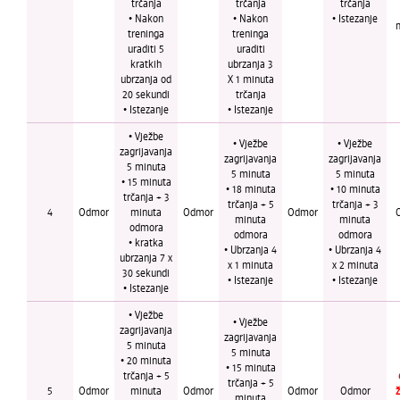
trčanja
trčanja
trčanja
•
Nakon
• Nakon
• Istezanje
treninga
treninga
uraditi 5
uraditi
kratkih
ubrzanja 3
ubrzanja od
X 1 minuta
20 sekundi
trčanja
• Istezanje
• Istezanje
• Vježbe
• Vježbe
• Vježbe
zagrijavanja
zagrijavanja
zagrijavanja
5 minuta
5 minuta
5 minuta
• 15 minuta
• 18 minuta
• 10 minuta
trčanja + 3
trčanja + 5
trčanja + 3
4
Odmor
minuta
Odmor
Odmor
minuta
minuta
odmora
odmora
odmora
• kratka
• Ubrzanja 4
• Ubrzanja 4
ubrzanja 7 x
x 1 minuta
x 2 minuta
30 sekundi
• Istezanje
• Istezanje
• Istezanje
• Vježbe
• Vježbe
zagrijavanja
zagrijavanja
5 minuta
5 minuta
• 20 minuta
• 15 minuta
trčanja + 5
trčanja + 5
5
Odmor
minuta
Odmor
Odmor
Odmor
minuta