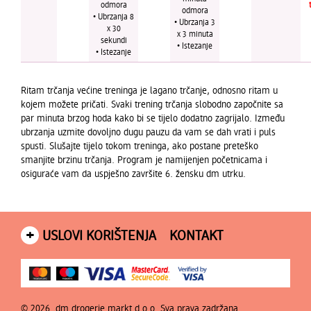
odmora
odmora
• Ubrzanja 8
• Ubrzanja 3
x 30
x 3 minuta
sekundi
• Istezanje
• Istezanje
Ritam trčanja većine treninga je lagano trčanje, odnosno ritam u
kojem možete pričati. Svaki trening trčanja slobodno započnite sa
par minuta brzog hoda kako bi se tijelo dodatno zagrijalo. Između
ubrzanja uzmite dovoljno dugu pauzu da vam se dah vrati i puls
spusti. Slušajte tijelo tokom treninga, ako postane preteško
smanjite brzinu trčanja. Program je namijenjen početnicama i
osiguraće vam da uspješno završite 6. žensku dm utrku.
+
USLOVI KORIŠTENJA
KONTAKT
© 2026.
dm drogerie markt d.o.o.
Sva prava zadržana.