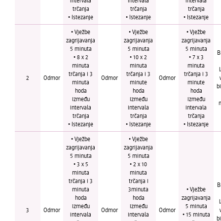
intervala
intervala
intervala
trčanja
trčanja
trčanja
• Istezanje
• Istezanje
• Istezanje
• Vježbe
• Vježbe
• Vježbe
zagrijavanja
zagrijavanja
zagrijavanja
5 minuta
5 minuta
5 minuta
B
• 8 x 2
• 10 x 2
• 7 x 3
minuta
minuta
minuta
trčanja i 3
trčanja i 3
trčanja i 3
2
Odmor
Odmor
Odmor
minuta
minute
minute
b
hoda
hoda
hoda
između
između
između
intervala
intervala
intervala
trčanja
trčanja
trčanja
• Istezanje
• Istezanje
• Istezanje
• Vježbe
• Vježbe
zagrijavanja
zagrijavanja
5 minuta
5 minuta
• 3 x 5
• 2 x 10
minuta
minuta
trčanja i 3
trčanja i
B
minuta
3minuta
• Vježbe
hoda
hoda
zagrijavanja
između
između
5 minuta
3
Odmor
Odmor
Odmor
intervala
intervala
• 15 minuta
b